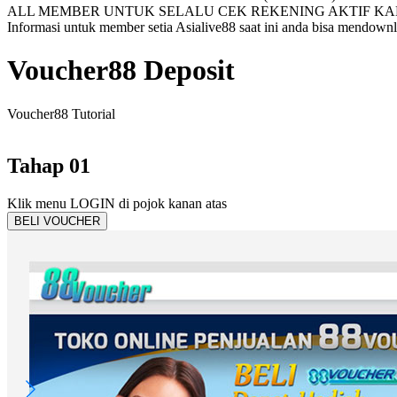
ALL MEMBER UNTUK SELALU CEK REKENING AKTIF KAM
Informasi untuk member setia Asialive88 saat ini anda bisa mendownl
Voucher88 Deposit
Voucher88 Tutorial
Tahap 01
Klik menu LOGIN di pojok kanan atas
BELI VOUCHER