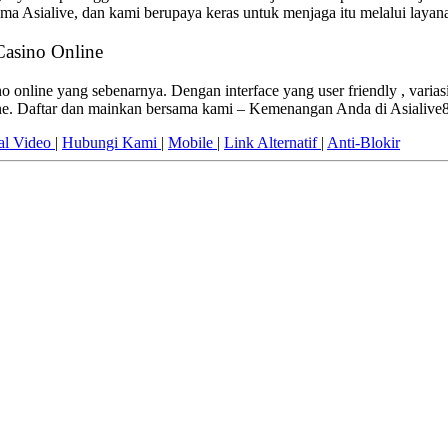
a Asialive, dan kami berupaya keras untuk menjaga itu melalui layana
 Casino Online
 online yang sebenarnya. Dengan interface yang user friendly , varia
ine. Daftar dan mainkan bersama kami – Kemenangan Anda di Asialive
al Video
|
Hubungi Kami
|
Mobile
|
Link Alternatif
|
Anti-Blokir