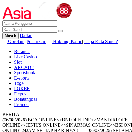
Daftar
Masuk
Obrolan
|
Penarikan
|
Hubungi Kami
|
Lupa Kata Sandi?
Beranda
Live Casino
Slot
ARCADE
Sportsbook
E-sports
Togel
POKER
Deposit
Bolatangkas
Promosi
BERITA :
(06/08/2026)
BCA ONLINE<>BNI OFFLINE<>MANDIRI OFF
ONLINE<>JENIUS ONLINE<>SINARMAS ONLINE<>BSI O
ONLINE 24JAM SETIAP HARINYA ! ..
(06/08/2026)
SELAMAT