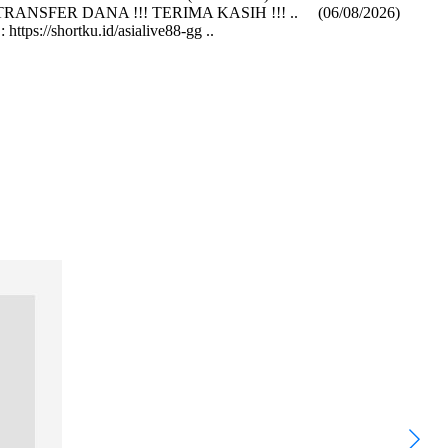
NSFER DANA !!! TERIMA KASIH !!! ..
(06/08/2026)
 : https://shortku.id/asialive88-gg ..