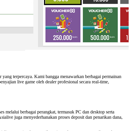
aler yang terpercaya. Kami bangga menawarkan berbagai permainan
enyajian live game oleh dealer profesional secara real-time,
es melalui berbagai perangkat, termasuk PC dan desktop serta
sialive juga menyederhanakan proses deposit dan penarikan dana,