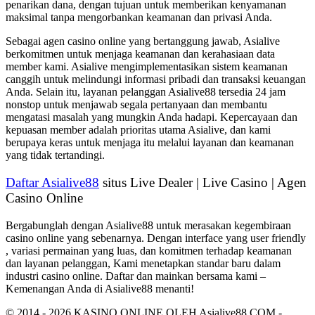
penarikan dana, dengan tujuan untuk memberikan kenyamanan
maksimal tanpa mengorbankan keamanan dan privasi Anda.
Sebagai agen casino online yang bertanggung jawab, Asialive
berkomitmen untuk menjaga keamanan dan kerahasiaan data
member kami. Asialive mengimplementasikan sistem keamanan
canggih untuk melindungi informasi pribadi dan transaksi keuangan
Anda. Selain itu, layanan pelanggan Asialive88 tersedia 24 jam
nonstop untuk menjawab segala pertanyaan dan membantu
mengatasi masalah yang mungkin Anda hadapi. Kepercayaan dan
kepuasan member adalah prioritas utama Asialive, dan kami
berupaya keras untuk menjaga itu melalui layanan dan keamanan
yang tidak tertandingi.
Daftar Asialive88
situs Live Dealer | Live Casino | Agen
Casino Online
Bergabunglah dengan Asialive88 untuk merasakan kegembiraan
casino online yang sebenarnya. Dengan interface yang user friendly
, variasi permainan yang luas, dan komitmen terhadap keamanan
dan layanan pelanggan, Kami menetapkan standar baru dalam
industri casino online. Daftar dan mainkan bersama kami –
Kemenangan Anda di Asialive88 menanti!
© 2014 - 2026 KASINO ONLINE OLEH Asialive88.COM -