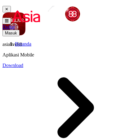
✕
Daftar
Masuk
Beranda
asialive88
Aplikasi Mobile
Download