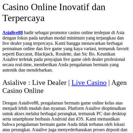
Casino Online Inovatif dan
Terpercaya
Asialive88
hadir sebagai promotor casino online terdepan di Asia
dengan fokus pada taruhan modal minimum yang terjangkau dan
live dealer yang terpercaya. Kami bangga menawarkan berbagai
permainan online dan live game yang kaya variasi, termasuk favorit
seperti Baccarat, Blackjack, Roulette, dan Sic Bo. Keunikan
Asialive terletak pada penyajian live game oleh dealer profesional
secara real-time, memberikan Anda pengalaman bermain yang
autentik dan mendebarkan.
Asialive : Live Dealer |
Live Casino
| Agen
Casino Online
Dengan Asialive88, pengalaman bermain game online kelas atas
menjadi lebih mudah dan nyaman. Platform Asialive dioptimalkan
untuk akses melalui berbagai perangkat, termasuk PC dan desktop
serta smartphone berbasis Android dan iOS. Kami memastikan
bahwa pengalaman bermain game Anda tidak terbatas oleh lokasi
atau perangkat. Asialive juga menyederhanakan proses deposit dan