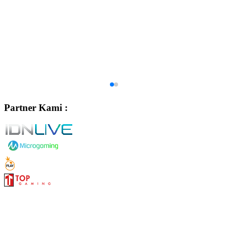
Partner Kami :