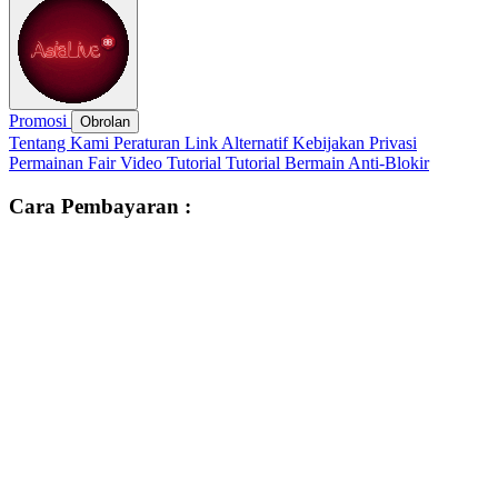
Promosi
Obrolan
Tentang Kami
Peraturan
Link Alternatif
Kebijakan Privasi
Permainan Fair
Video Tutorial
Tutorial Bermain
Anti-Blokir
Cara Pembayaran :