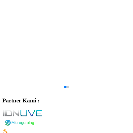
Partner Kami :