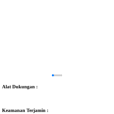
Alat Dukungan :
Keamanan Terjamin :