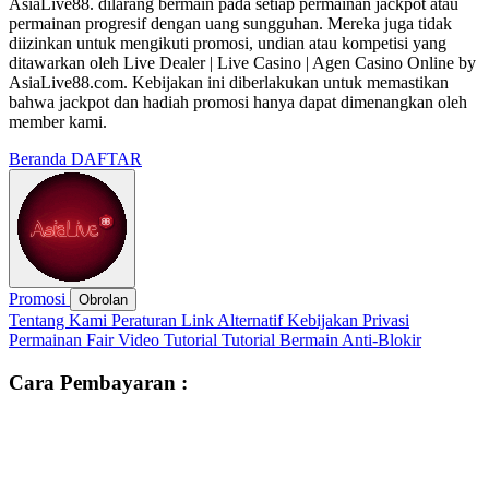
AsiaLive88. dilarang bermain pada setiap permainan jackpot atau
permainan progresif dengan uang sungguhan. Mereka juga tidak
diizinkan untuk mengikuti promosi, undian atau kompetisi yang
ditawarkan oleh Live Dealer | Live Casino | Agen Casino Online by
AsiaLive88.com. Kebijakan ini diberlakukan untuk memastikan
bahwa jackpot dan hadiah promosi hanya dapat dimenangkan oleh
member kami.
Beranda
DAFTAR
Promosi
Obrolan
Tentang Kami
Peraturan
Link Alternatif
Kebijakan Privasi
Permainan Fair
Video Tutorial
Tutorial Bermain
Anti-Blokir
Cara Pembayaran :