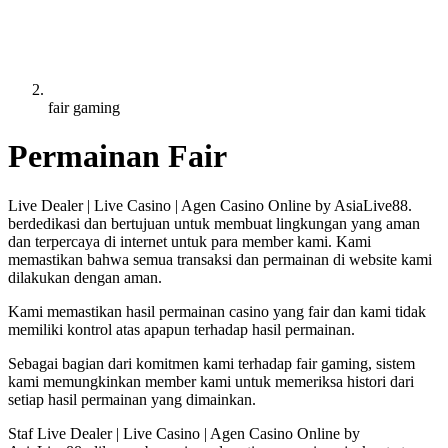
fair gaming
Permainan Fair
Live Dealer | Live Casino | Agen Casino Online by AsiaLive88.
berdedikasi dan bertujuan untuk membuat lingkungan yang aman
dan terpercaya di internet untuk para member kami. Kami
memastikan bahwa semua transaksi dan permainan di website kami
dilakukan dengan aman.
Kami memastikan hasil permainan casino yang fair dan kami tidak
memiliki kontrol atas apapun terhadap hasil permainan.
Sebagai bagian dari komitmen kami terhadap fair gaming, sistem
kami memungkinkan member kami untuk memeriksa histori dari
setiap hasil permainan yang dimainkan.
Staf Live Dealer | Live Casino | Agen Casino Online by