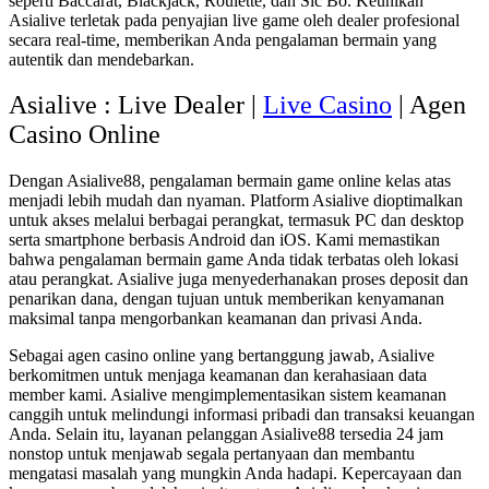
seperti Baccarat, Blackjack, Roulette, dan Sic Bo. Keunikan
Asialive terletak pada penyajian live game oleh dealer profesional
secara real-time, memberikan Anda pengalaman bermain yang
autentik dan mendebarkan.
Asialive : Live Dealer |
Live Casino
| Agen
Casino Online
Dengan Asialive88, pengalaman bermain game online kelas atas
menjadi lebih mudah dan nyaman. Platform Asialive dioptimalkan
untuk akses melalui berbagai perangkat, termasuk PC dan desktop
serta smartphone berbasis Android dan iOS. Kami memastikan
bahwa pengalaman bermain game Anda tidak terbatas oleh lokasi
atau perangkat. Asialive juga menyederhanakan proses deposit dan
penarikan dana, dengan tujuan untuk memberikan kenyamanan
maksimal tanpa mengorbankan keamanan dan privasi Anda.
Sebagai agen casino online yang bertanggung jawab, Asialive
berkomitmen untuk menjaga keamanan dan kerahasiaan data
member kami. Asialive mengimplementasikan sistem keamanan
canggih untuk melindungi informasi pribadi dan transaksi keuangan
Anda. Selain itu, layanan pelanggan Asialive88 tersedia 24 jam
nonstop untuk menjawab segala pertanyaan dan membantu
mengatasi masalah yang mungkin Anda hadapi. Kepercayaan dan