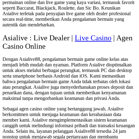
permainan online dan live game yang kaya variasi, termasuk favorit
seperti Baccarat, Blackjack, Roulette, dan Sic Bo. Keunikan
Asialive terletak pada penyajian live game oleh dealer profesional
secara real-time, memberikan Anda pengalaman bermain yang
autentik dan mendebarkan.
Asialive : Live Dealer |
Live Casino
| Agen
Casino Online
Dengan Asialive88, pengalaman bermain game online kelas atas
menjadi lebih mudah dan nyaman. Platform Asialive dioptimalkan
untuk akses melalui berbagai perangkat, termasuk PC dan desktop
serta smartphone berbasis Android dan iOS. Kami memastikan
bahwa pengalaman bermain game Anda tidak terbatas oleh lokasi
atau perangkat. Asialive juga menyederhanakan proses deposit dan
penarikan dana, dengan tujuan untuk memberikan kenyamanan
maksimal tanpa mengorbankan keamanan dan privasi Anda.
Sebagai agen casino online yang bertanggung jawab, Asialive
berkomitmen untuk menjaga keamanan dan kerahasiaan data
member kami. Asialive mengimplementasikan sistem keamanan
canggih untuk melindungi informasi pribadi dan transaksi keuangan
Anda. Selain itu, layanan pelanggan Asialive88 tersedia 24 jam
nonstop untuk menjawab segala pertanyaan dan membantu