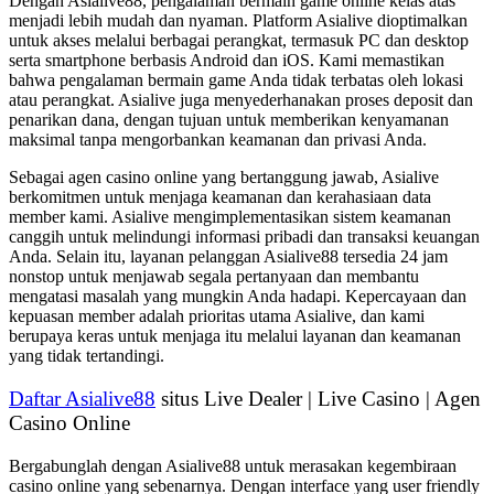
Dengan Asialive88, pengalaman bermain game online kelas atas
menjadi lebih mudah dan nyaman. Platform Asialive dioptimalkan
untuk akses melalui berbagai perangkat, termasuk PC dan desktop
serta smartphone berbasis Android dan iOS. Kami memastikan
bahwa pengalaman bermain game Anda tidak terbatas oleh lokasi
atau perangkat. Asialive juga menyederhanakan proses deposit dan
penarikan dana, dengan tujuan untuk memberikan kenyamanan
maksimal tanpa mengorbankan keamanan dan privasi Anda.
Sebagai agen casino online yang bertanggung jawab, Asialive
berkomitmen untuk menjaga keamanan dan kerahasiaan data
member kami. Asialive mengimplementasikan sistem keamanan
canggih untuk melindungi informasi pribadi dan transaksi keuangan
Anda. Selain itu, layanan pelanggan Asialive88 tersedia 24 jam
nonstop untuk menjawab segala pertanyaan dan membantu
mengatasi masalah yang mungkin Anda hadapi. Kepercayaan dan
kepuasan member adalah prioritas utama Asialive, dan kami
berupaya keras untuk menjaga itu melalui layanan dan keamanan
yang tidak tertandingi.
Daftar Asialive88
situs Live Dealer | Live Casino | Agen
Casino Online
Bergabunglah dengan Asialive88 untuk merasakan kegembiraan
casino online yang sebenarnya. Dengan interface yang user friendly